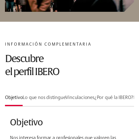
INFORMACIÓN COMPLEMENTARIA
Descubre
el perfil IBERO
Objetivo
Lo que nos distingue
Vinculaciones
¿Por qué la IBERO?
Lí
Objetivo
Nos interesa formar a profesionales que valoren las