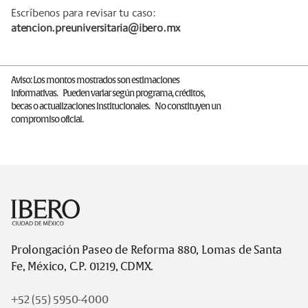
Escríbenos para revisar tu caso:
atencion.preuniversitaria@ibero.mx
Aviso: Los montos mostrados son estimaciones
informativas. Pueden variar según programa, créditos,
becas o actualizaciones institucionales. No constituyen un
compromiso oficial.
Footer
Prolongación Paseo de Reforma 880, Lomas de Santa
Fe, México, C.P. 01219, CDMX.
+52 (55) 5950-4000