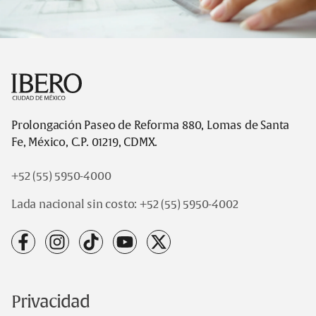
Footer
Prolongación Paseo de Reforma 880, Lomas de Santa
Fe, México, C.P. 01219, CDMX.
+52 (55) 5950-4000
Lada nacional sin costo:
+52 (55) 5950-4002
facebook
instagram
tiktok
youtube
x
Privacidad